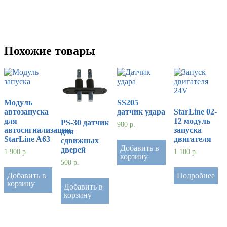
Похожие товары
Модуль
SS205
автозапуска
датчик удара
StarLine 02-
для
12 модуль
PS-30 датчик
980
р.
автосигнализации
запуска
для
StarLine A63
двигателя
сдвижных
Добавить в
дверей
1 900
р.
1 100
р.
корзину
500
р.
Добавить в
Подробнее
корзину
Добавить в
корзину