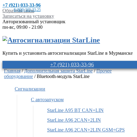
+7 (921) 033-33-96
8 (800) 505-33-25
Обратная связь
Записаться на установку
Авторизованный установщик
пн-вс, 09:00 - 21:00
Купить и установить автосигнализации StarLine в Мурманске
+7 (921) 033-33-96
Главная
/
Дополнительная защита StarLine
/
Прочее
оборудование
/ Bluetooth-модуль StarLine
Сигнализации
С автозапуском
StarLine A95 BT CAN+LIN
StarLine A96 2CAN+2LIN
StarLine A96 2CAN+2LIN GSM+GPS