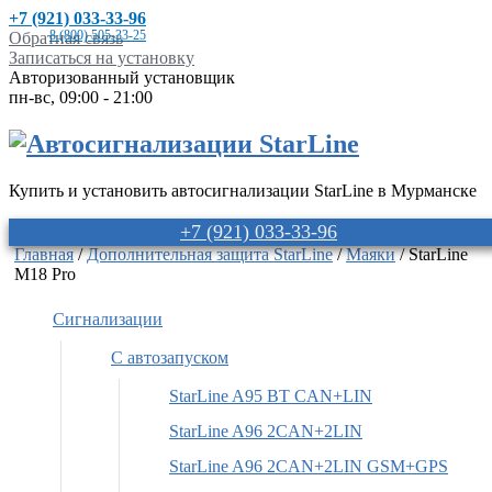
+7 (921) 033-33-96
8 (800) 505-33-25
Обратная связь
Записаться на установку
Авторизованный установщик
пн-вс, 09:00 - 21:00
Купить и установить автосигнализации StarLine в Мурманске
+7 (921) 033-33-96
Главная
/
Дополнительная защита StarLine
/
Маяки
/ StarLine
M18 Pro
Сигнализации
С автозапуском
StarLine A95 BT CAN+LIN
StarLine A96 2CAN+2LIN
StarLine A96 2CAN+2LIN GSM+GPS