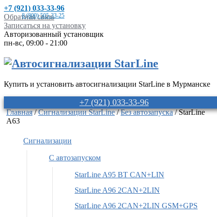
+7 (921) 033-33-96
8 (800) 505-33-25
Обратная связь
Записаться на установку
Авторизованный установщик
пн-вс, 09:00 - 21:00
Купить и установить автосигнализации StarLine в Мурманске
+7 (921) 033-33-96
Главная
/
Сигнализации StarLine
/
Без автозапуска
/ StarLine
A63
Сигнализации
С автозапуском
StarLine A95 BT CAN+LIN
StarLine A96 2CAN+2LIN
StarLine A96 2CAN+2LIN GSM+GPS