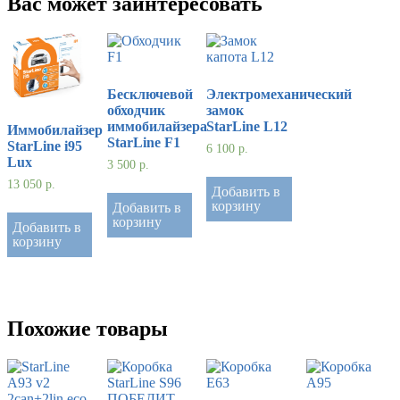
Вас может заинтересовать
Бесключевой
Электромеханический
обходчик
замок
иммобилайзера
StarLine L12
Иммобилайзер
StarLine F1
StarLine i95
6 100
р.
Lux
3 500
р.
13 050
р.
Добавить в
корзину
Добавить в
корзину
Добавить в
корзину
Похожие товары