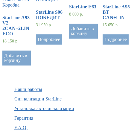
StarLine E63
StarLine A95
StarLine S96
BT
8 000
р.
StarLine A93
ПОБЕДИТ
CAN+LIN
V2
31 950
р.
15 650
р.
2CAN+2LIN
Добавить в
корзину
ECO
Подробнее
Подробнее
18 150
р.
Добавить в
корзину
Наши работы
Сигнализации StarLine
Установка автосигнализации
Гарантия
F.A.Q.