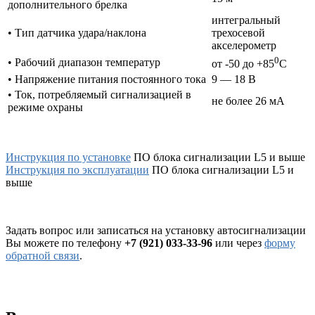
дополнительного брелка
интегральный
• Тип датчика удара/наклона
трехосевой
акселерометр
0
• Рабочий диапазон температур
от -50 до +85
С
• Напряжение питания постоянного тока
9 — 18 В
• Ток, потребляемый сигнализацией в
не более 26 мА
режиме охраны
Инструкция по установке
ПО блока сигнализации L5 и выше
Инструкция по эксплуатации
ПО блока сигнализации L5 и
выше
Задать вопрос или записаться на установку автосигнализации
Вы можете по телефону
+7 (921) 033-33-96
или через
форму
обратной связи
.