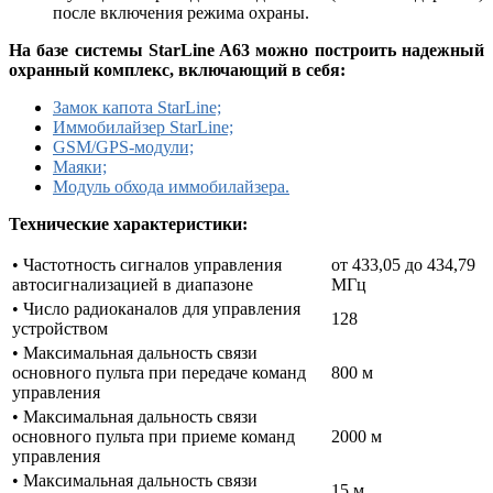
после включения режима охраны.
На базе системы StarLine A63 можно построить надежный
охранный комплекс
, включающий в себя:
Замок капота StarLine;
Иммобилайзер StarLine;
GSM/GPS-модули;
Маяки;
Модуль обхода иммобилайзера.
Технические характеристики:
• Частотность сигналов управления
от 433,05 до 434,79
автосигнализацией в диапазоне
МГц
• Число радиоканалов для управления
128
устройством
• Максимальная дальность связи
основного пульта при передаче команд
800 м
управления
• Максимальная дальность связи
основного пульта при приеме команд
2000 м
управления
• Максимальная дальность связи
15 м