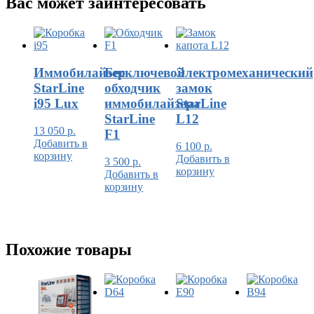
Вас может заинтересовать
Иммобилайзер
Бесключевой
Электромеханический
StarLine
обходчик
замок
i95 Lux
иммобилайзера
StarLine
StarLine
L12
13 050
р.
F1
Добавить в
6 100
р.
корзину
Добавить в
3 500
р.
корзину
Добавить в
корзину
Похожие товары