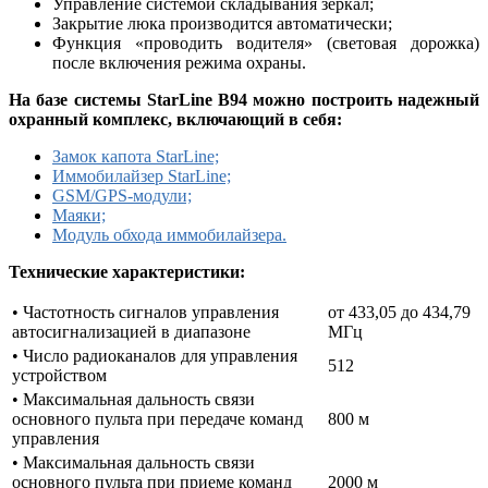
Управление системой складывания зеркал;
Закрытие люка производится автоматически;
Функция «проводить водителя» (световая дорожка)
после включения режима охраны.
На базе системы StarLine B94 можно построить надежный
охранный комплекс
, включающий в себя:
Замок капота StarLine;
Иммобилайзер StarLine;
GSM/GPS-модули;
Маяки;
Модуль обхода иммобилайзера.
Технические характеристики:
• Частотность сигналов управления
от 433,05 до 434,79
автосигнализацией в диапазоне
МГц
• Число радиоканалов для управления
512
устройством
• Максимальная дальность связи
основного пульта при передаче команд
800 м
управления
• Максимальная дальность связи
основного пульта при приеме команд
2000 м