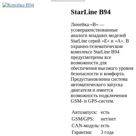
StarLine B94
Линейка «B» —
усовершенствованные
аналоги младших моделей
StarLine серий «E» и «A». В
охранно-телематическом
комплексе StarLine B94
предусмотрены все
возможности для
обеспечения высокого уровня
безопасности и комфорта.
Предустановленна система
автоматического запуска
двигателя и имеется
возможность подключения
GSM- и GPS-систем.
Автозапуск:
есть
GSM/GPS:
нет/нет
CAN-модуль:
есть
Гарантия:
3 года