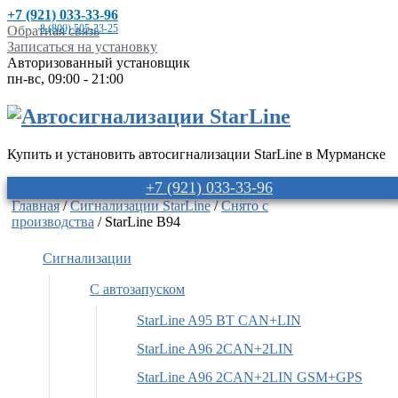
+7 (921) 033-33-96
8 (800) 505-33-25
Обратная связь
Записаться на установку
Авторизованный установщик
пн-вс, 09:00 - 21:00
Купить и установить автосигнализации StarLine в Мурманске
+7 (921) 033-33-96
Главная
/
Сигнализации StarLine
/
Снято с
производства
/ StarLine B94
Сигнализации
С автозапуском
StarLine A95 BT CAN+LIN
StarLine A96 2CAN+2LIN
StarLine A96 2CAN+2LIN GSM+GPS