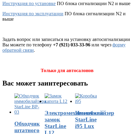
Инструкция по установке
ПО блока сигнализации N2 и выше
Инструкция по эксплуатации
ПО блока сигнализации N2 и
выше
Задать вопрос или записаться на установку автосигнализации
Вы можете по телефону
+7 (921) 033-33-96
или через
форму
обратной связи
.
Только для автосалонов
Вас может заинтересовать
Электромеханический
Иммобилайзер
замок
StarLine
Обходчик
StarLine
i95 Lux
штатного
L12