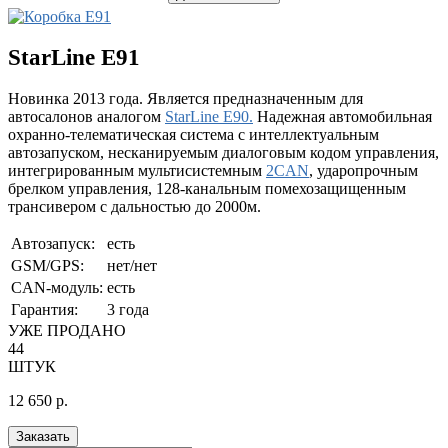
StarLine E91
Новинка 2013 года. Является предназначенным для
автосалонов аналогом
StarLine E90.
Надежная автомобильная
охранно-телематическая система с интеллектуальным
автозапуском, несканируемым диалоговым кодом управления,
интегрированным мультисистемным
2CAN
, ударопрочным
брелком управления, 128-канальным помехозащищенным
трансивером с дальностью до 2000м.
Автозапуск:
есть
GSM/GPS:
нет/нет
CAN-модуль:
есть
Гарантия:
3 года
УЖЕ ПРОДАНО
44
ШТУК
12 650
р.
Заказать