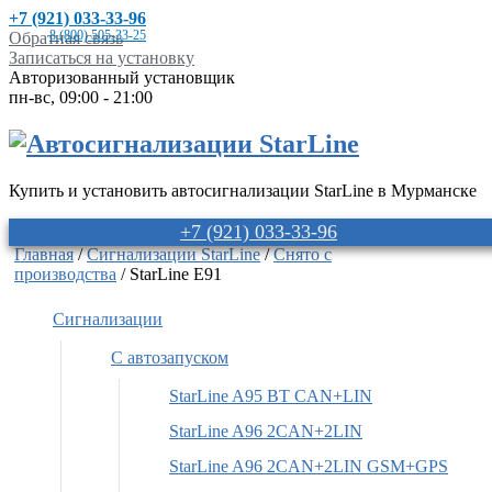
+7 (921) 033-33-96
8 (800) 505-33-25
Обратная связь
Записаться на установку
Авторизованный установщик
пн-вс, 09:00 - 21:00
Купить и установить автосигнализации StarLine в Мурманске
+7 (921) 033-33-96
Главная
/
Сигнализации StarLine
/
Снято с
производства
/ StarLine E91
Сигнализации
С автозапуском
StarLine A95 BT CAN+LIN
StarLine A96 2CAN+2LIN
StarLine A96 2CAN+2LIN GSM+GPS