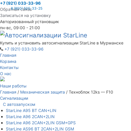
+7 (921) 033-33-96
8 (800) 505-33-25
Обратная связь
Записаться на установку
Авторизованный установщик
пн-вс, 09:00 - 21:00
Купить и установить автосигнализации StarLine в Мурманске
+7 (921) 033-33-96
Главная
Корзина
Контакты
О нас
Наши работы
Главная
/
Механическая защита
/ Техноблок 12ks — F10
Сигнализации
С автозапуском
StarLine A95 BT CAN+LIN
StarLine A96 2CAN+2LIN
StarLine A96 2CAN+2LIN GSM+GPS
StarLine AS96 BT 2CAN+2LIN GSM